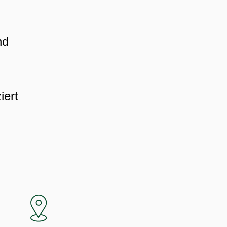
nd
iert