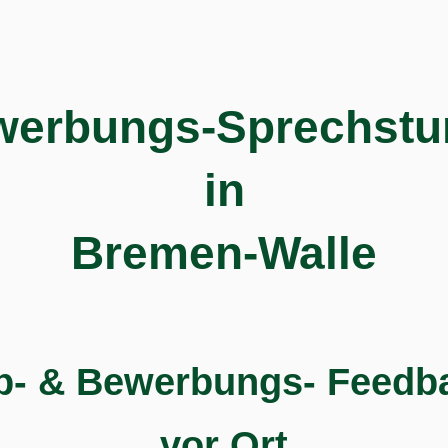
werbungs-Sprechstu
in
Bremen-Walle
b- & Bewerbungs- Feedb
vor Ort