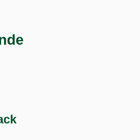
nde
ack